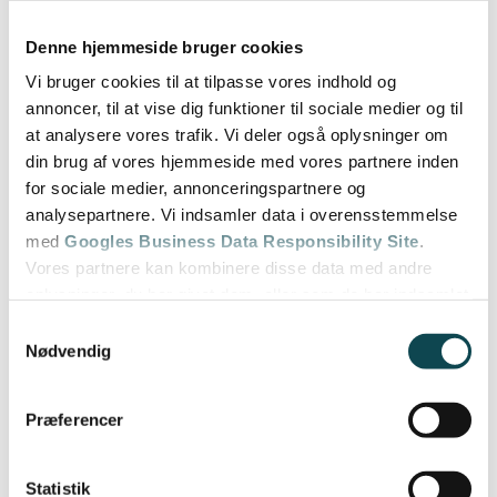
Honed EM1087 40×40
Denne hjemmeside bruger cookies
Vi bruger cookies til at tilpasse vores indhold og
SHOWERPIPE
annoncer, til at vise dig funktioner til sociale medier og til
hg crometta 160 1 jet
at analysere vores trafik. Vi deler også oplysninger om
showerpipe
din brug af vores hjemmeside med vores partnere inden
for sociale medier, annonceringspartnere og
analysepartnere. Vi indsamler data i overensstemmelse
med
Googles Business Data Responsibility Site
.
FEATURES
Vores partnere kan kombinere disse data med andre
Unidrain. Væghængt
oplysninger, du har givet dem, eller som de har indsamlet
toilet.
fra din brug af deres tjenester.
Samtykkevalg
Nødvendig
Se Cookie & Privatlivspolitik
her
Præferencer
Statistik