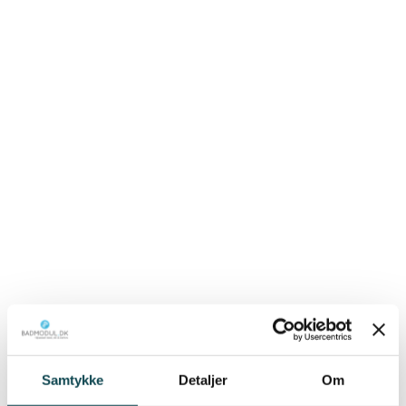
STØRRELSE
2
1,9 m
GRUNDPRIS
230.000 kr.
VÆGBEKLÆDNING
Salcamar Hvid Blank
15×15
GULVBEKLÆDNING
Samtykke
Detaljer
Om
Terra Amsterdam Ma