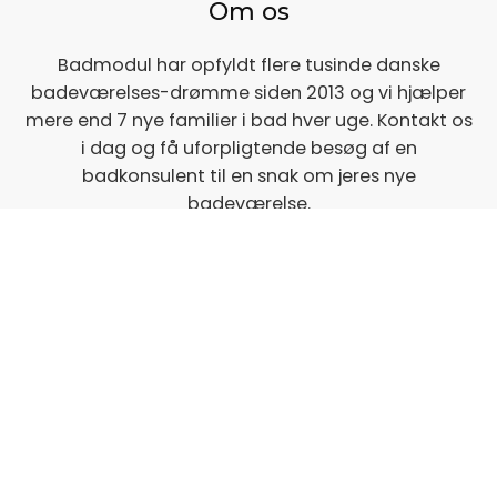
Om os
Badmodul har opfyldt flere tusinde danske
badeværelses-drømme siden 2013 og vi hjælper
mere end 7 nye familier i bad hver uge. Kontakt os
i dag og få uforpligtende besøg af en
badkonsulent til en snak om jeres nye
badeværelse.
Se Cookies- & Privatlivspolitik
her
Showroom åbningstider
Man – fre 09:00 – 14:00
Ring for personlig tid.
Links