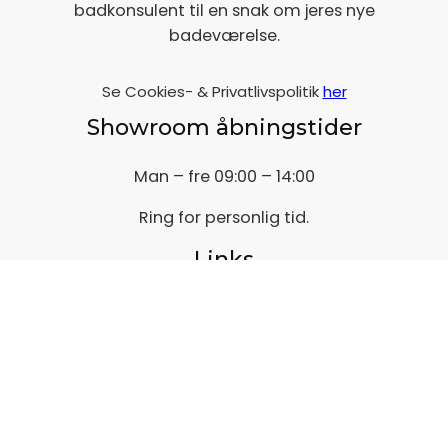
badkonsulent til en snak om jeres nye
badeværelse.
Se Cookies- & Privatlivspolitik
her
Showroom åbningstider
Man – fre 09:00 – 14:00
Ring for personlig tid.
Links
Inspiration
Microcement
Renovering af badeværelser
Københavner badeværelse