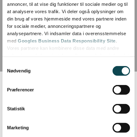
annoncer, til at vise dig funktioner til sociale medier og til
at analysere vores trafik. Vi deler også oplysninger om
din brug af vores hjemmeside med vores partnere inden
for sociale medier, annonceringspartnere og
analysepartnere. Vi indsamler data i overensstemmelse
med
Googles Business Data Responsibility Site
.
Vores partnere kan kombinere disse data med andre
oplysninger, du har givet dem, eller som de har indsamlet
fra din brug af deres tjenester.
Samtykkevalg
Nødvendig
Se Cookie & Privatlivspolitik
her
Præferencer
Blog
Statistik
Se alle vores blogs
Marketing