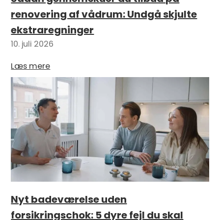
renovering af vådrum: Undgå skjulte
ekstraregninger
10. juli 2026
Læs mere
Nyt badeværelse uden
forsikringschok: 5 dyre fejl du skal