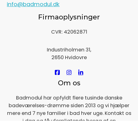
info@badmodul.dk
Firmaoplysninger
CVR: 42062871
Industriholmen 31,
2650 Hvidovre
Om os
Badmodul har opfyldt flere tusinde danske
badeværelses-drømme siden 2013 og vi hjælper
mere end 7 nye familier i bad hver uge. Kontakt os
i dag og få uforpligtende besøg af en
badkonsulent til en snak om jeres nye
badeværelse.