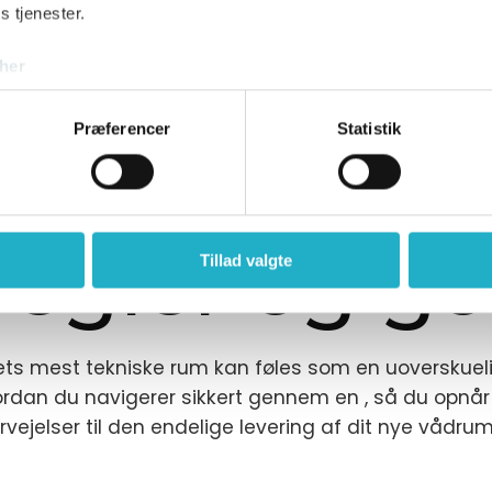
s tjenester.
her
Præferencer
Statistik
g af badevæ
 regler og g
Tillad valgte
 mest tekniske rum kan føles som en uoverskuelig o
dan du navigerer sikkert gennem en , så du opnår
ervejelser til den endelige levering af dit nye vådrum