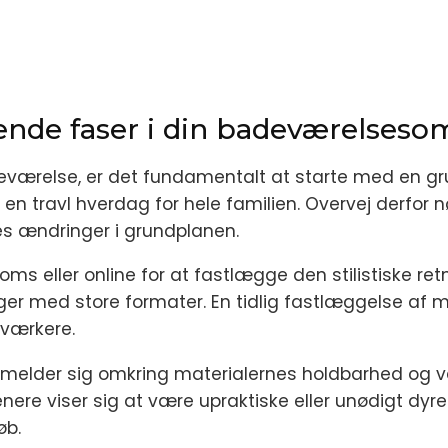
dende faser i din badeværelses
adeværelse, er det fundamentalt at starte med en 
 en travl hverdag for hele familien. Overvej derfo
ges ændringer i grundplanen.
ms eller online for at fastlægge den stilistiske ret
ger med store formater. En tidlig fastlæggelse af ma
værkere.
l melder sig omkring materialernes holdbarhed og v
enere viser sig at være upraktiske eller unødigt dyre
øb.