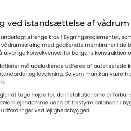
ng ved istandsættelse af vådrum
nderlagt strenge krav i Bygningsreglementet, som
ekt vådrumssikring med godkendte membraner i de b
få alvorlige konsekvenser for boligens konstruktion 
ationer må udelukkende udføres af autoriserede insta
ndarder og lovgivning. Selvom man kan være fristet
m.
ler at tage højde for, da installationerne er forbu
 i ældre ejendomme uden at forstyrre balancen i b
e udfordringer ved lejlighedsbyggeri.