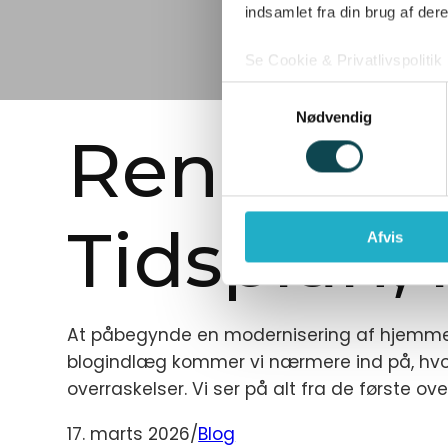
indsamlet fra din brug af dere
Se Cookie & Privatlivspolitik
Samtykkevalg
Nødvendig
Renoverin
Tidsplan,
Afvis
At påbegynde en modernisering af hjemmets
blogindlæg kommer vi nærmere ind på, hvor
overraskelser. Vi ser på alt fra de første ov
17. marts 2026
/
Blog