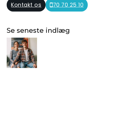
Kontakt os
70 70 25 10
Se seneste indlæg
Sådan gennemskuer du tilbud på
renovering af vådrum: Undgå skjulte
ekstraregninger
10. juli 2026, 0 kommentarer,
Blog