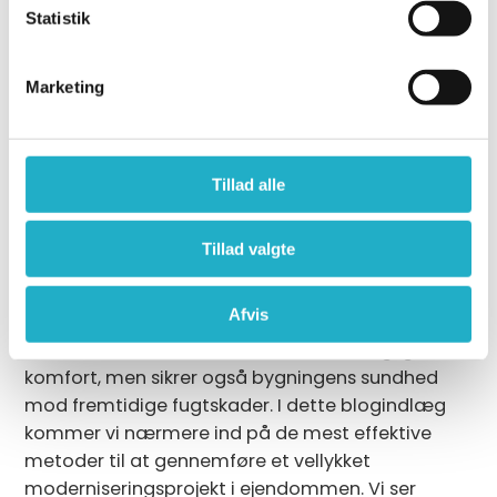
Statistik
Nyt badeværelse i
ejendommen: En
Marketing
guide til en effektiv
proces
Tillad alle
At opgradere boligens vigtigste vådrum er en
Tillad valgte
stor og betydningsfuld beslutning for både
private husejere og større boligforeninger. En
Afvis
professionel
renovering af
badeværelse
forbedrer ikke blot den daglige
komfort, men sikrer også bygningens sundhed
mod fremtidige fugtskader. I dette blogindlæg
kommer vi nærmere ind på de mest effektive
metoder til at gennemføre et vellykket
moderniseringsprojekt i ejendommen. Vi ser